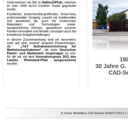
Unternehmen mit Sitz in
Haßloch/Pfalz
, welches
im Jahr 1986 durch Günther Taube gegründet
wurde.
Fundiertes branchenübergreifendes Know-how,
professioneller Umgang sowohl mit traditionellen
und bewährten als auch mit modernsten
Materialien und Technologien sowie
handwerkliches Können, garantieren unseren
Kunden innovative und flexible Lösungen auch bei
komplexen Aufgabenstellungen.
In diesem Zusammenhang sind wir besonders
stolz auf eine unserer jüngsten Entwicklungen,
die
„T&T Aufnahmevorrichtung für
Werkstückaufnahmen“
, die beim
Deutschen
Patent- und Markenamt
eingetragen
ist und
für die wir mit dem
Innovationspreis 2011 des
19
Landes Rheinland-Pfalz ausgezeichnet
wurden.
30 Jahre G.
CAD-S
G.Taube Modellbau CAD-Service GmbH © 2012 |